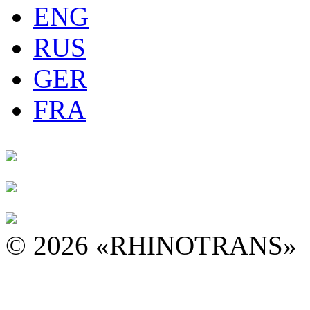
ENG
RUS
GER
FRA
© 2026 «RHINOTRANS»