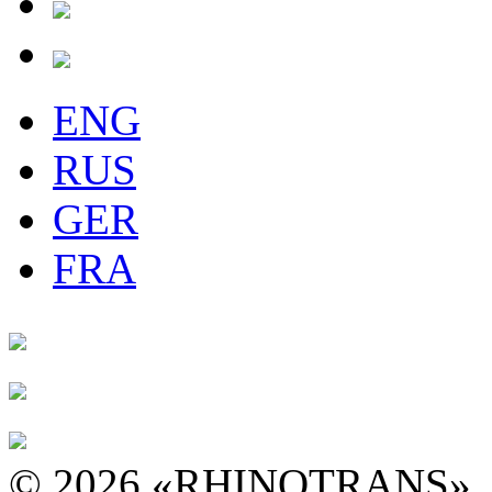
ENG
RUS
GER
FRA
© 2026 «RHINOTRANS»