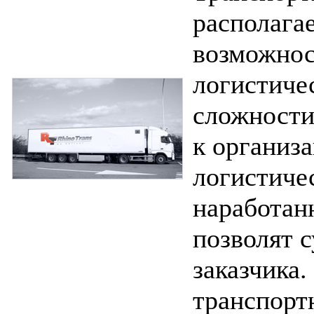
располага
возможнос
логистиче
сложности
к организ
логистиче
наработан
позволят 
заказчика
транспорт