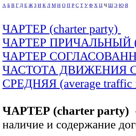
А
Б
В
Г
Д
Е
Ж
З
И
К
Л
М
Н
О
П
Р
С
Т
У
Ф
Х
Ц
Ч
Ш
Э
Ю
Я
ЧАРТЕР (charter party)
ЧАРТЕР ПРИЧАЛЬНЫЙ (be
ЧАРТЕР СОГЛАСОВАННЫЙ 
ЧАСТОТА ДВИЖЕНИЯ 
СРЕДНЯЯ (average traffic
ЧАРТЕР (charter party)
наличие и содержание дог