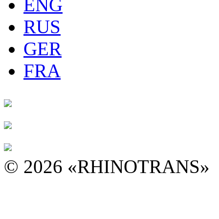
ENG
RUS
GER
FRA
© 2026 «RHINOTRANS»