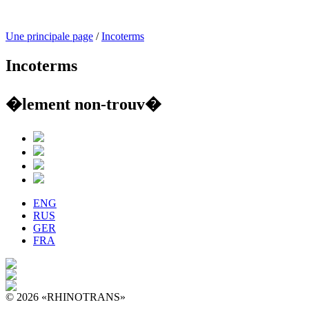
Une principale page
/
Incoterms
Incoterms
�lement non-trouv�
ENG
RUS
GER
FRA
© 2026 «RHINOTRANS»