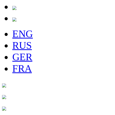
ENG
RUS
GER
FRA